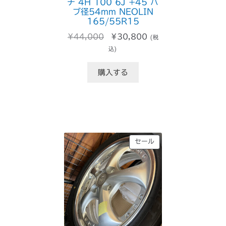
チ 4H 100 6J +45 ハ
ブ径54mm NEOLIN
165/55R15
元
現
¥
44,000
¥
30,800
(税
の
在
込)
価
の
格
価
購入する
は
格
¥44,000
は
で
¥30,800
し
で
た。
す。
販
セール
売
中
の
商
品