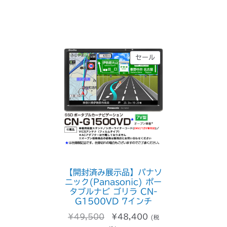
¥27,500
は
で
¥26,400
し
で
た。
す。
販
セール
売
中
の
商
品
【開封済み展示品】パナソ
ニック(Panasonic) ポー
タブルナビ ゴリラ CN-
G1500VD 7インチ
元
現
¥
49,500
¥
48,400
(税