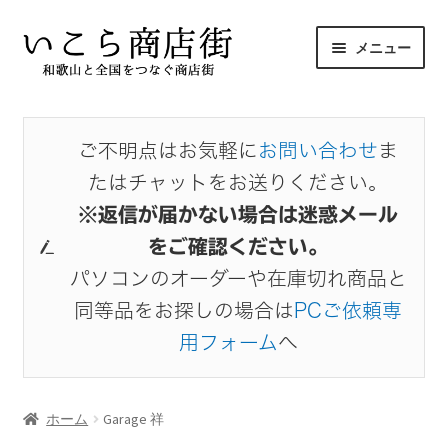
ナ
コ
メニュー
ビ
ン
ゲ
テ
サ
ホーム
ー
ン
ブ
シ
ツ
メ
ご不明点はお気軽に
お問い合わせ
ま
商品から探す
ョ
へ
ニ
たはチャットをお送りください。
ン
ス
ュ
サ
出店者から探す
へ
キ
※返信が届かない場合は迷惑メール
ー
ブ
ス
ッ
を
をご確認ください。
メ
Garage 祥
キ
プ
展
ニ
パソコンのオーダーや在庫切れ商品と
ッ
開
ュ
同等品をお探しの場合は
PCご依頼専
プ
ma’am
ー
用フォーム
へ
を
お気に入り
展
開
ホーム
Garage 祥
マイアカウント