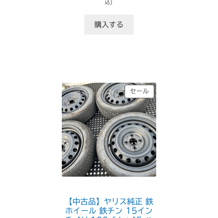
の
在
込)
価
の
格
価
購入する
は
格
¥49,500
は
で
¥48,400
し
で
た。
す。
販
セール
売
中
の
商
品
【中古品】ヤリス純正 鉄
ホイール 鉄チン 15イン