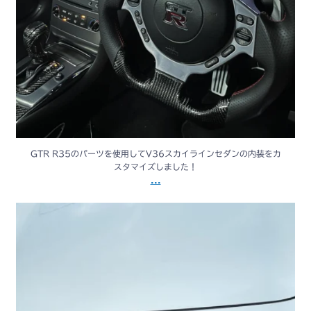
GTR R35のパーツを使用してV36スカイラインセダンの内装をカ
スタマイズしました！
...
V36 セダン 後期用 ハニカムメッシュグリル販売中！
...