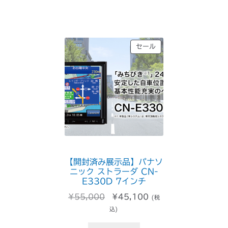
で
¥40,700
し
で
た。
す。
販
セール
売
中
の
商
品
【開封済み展示品】パナソ
ニック ストラーダ CN-
E330D 7インチ
元
現
¥
55,000
¥
45,100
(税
の
在
込)
価
の