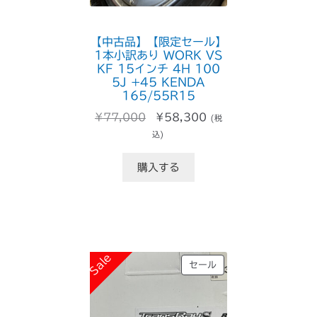
【中古品】【限定セール】
1本小訳あり WORK VS
KF 15インチ 4H 100
5J +45 KENDA
165/55R15
元
現
¥
77,000
¥
58,300
(税
の
在
込)
価
の
格
価
購入する
は
格
¥77,000
は
で
¥58,300
し
で
た。
す。
Sale
Sale
販
セール
売
中
の