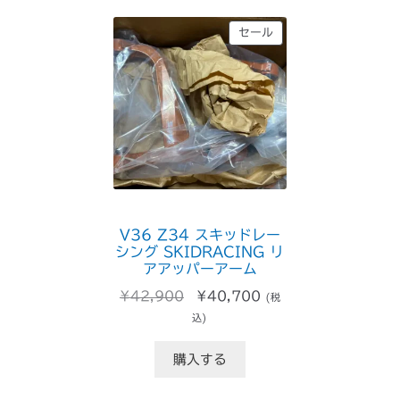
た。
す。
販
セール
売
中
の
商
品
V36 Z34 スキッドレー
シング SKIDRACING リ
アアッパーアーム
元
現
¥
42,900
¥
40,700
(税
の
在
込)
価
の
格
価
購入する
は
格
¥42,900
は