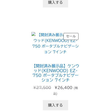
格
価
購入する
は
格
¥55,000
は
で
¥45,100
し
で
た。
す。
販
セール
売
中
の
商
品
【開封済み展示品】ケンウ
ッド(KENWOOD) EZ-
750 ポータブルナビゲー
ション 7インチ
元
現
¥
27,500
¥
26,400
(税
の
在
込)
価
の
格
価
購入する
は
格