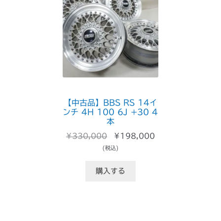
売
中
の
商
品
【中古品】BBS RS 14イ
ンチ 4H 100 6J +30 4
本
元
現
¥
330,000
¥
198,000
の
在
(税込)
価
の
格
価
購入する
は
格
¥330,000
は
で
¥198,000
し
で