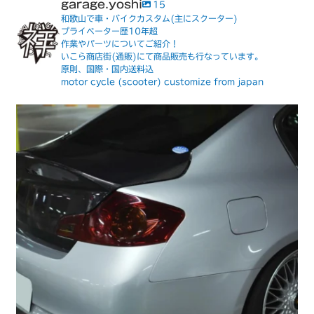
garage.yoshi
15
和歌山で車・バイクカスタム(主にスクーター)
プライベーター歴10年超
作業やパーツについてご紹介！
いこら商店街(通販)にて商品販売も行なっています。
原則、国際・国内送料込
motor cycle (scooter) customize from japan
V36スカイライン セダン
デモカーの仕様変更part2が完了しました
...