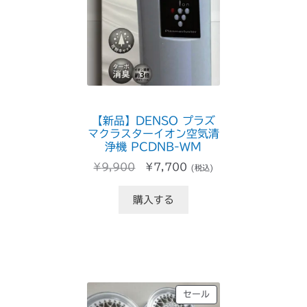
の
商
品
【新品】DENSO プラズ
マクラスターイオン空気清
浄機 PCDNB-WM
元
現
¥
9,900
¥
7,700
(税込)
の
在
価
の
購入する
格
価
は
格
¥9,900
は
で
¥7,700
し
で
た。
す。
販
セール