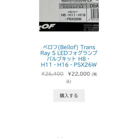
商
品
ベロフ(Bellof) Trans
Ray S LEDフォグランプ
バルブキット H8・
H11・H16・PSX26W
元
現
¥
26,400
¥
22,000
(税
の
在
込)
価
の
格
価
購入する
は
格
¥26,400
は
で
¥22,000
し
で
た。
す。