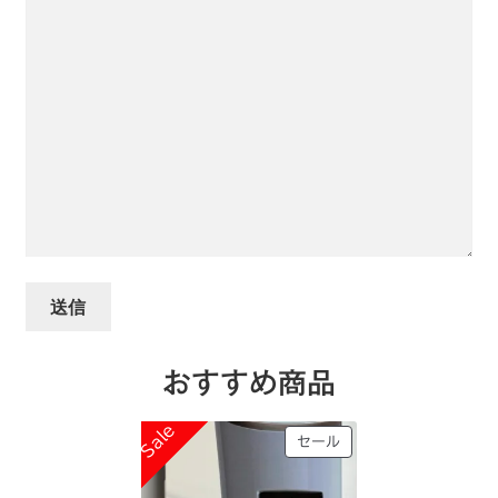
おすすめ商品
Sale
Sale
販
セール
売
中