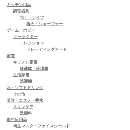
キッチン用品
調理器具
包丁・ナイフ
砥石・シャープナー
ゲーム・ホビー
キャラクター
コレクション
トレーディングカード
家電
キッチン家電
冷蔵庫・冷凍庫
生活家電
洗濯機
水・ソフトドリンク
その他
美容・コスメ・香水
スキンケア
洗顔料
衛生日用品
衛生マスク・フェイスシールド