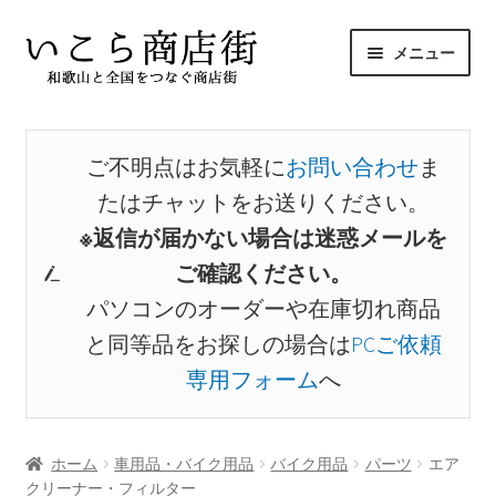
ナ
コ
メニュー
ビ
ン
ゲ
テ
サ
ホーム
ー
ン
ブ
シ
ツ
メ
ご不明点はお気軽に
お問い合わせ
ま
商品から探す
ョ
へ
ニ
たはチャットをお送りください。
ン
ス
ュ
サ
出店者から探す
へ
キ
※返信が届かない場合は迷惑メールを
ー
ブ
ス
ッ
ご確認ください。
を
メ
お気に入り
キ
プ
展
パソコンのオーダーや在庫切れ商品
ニ
ッ
開
ュ
と同等品をお探しの場合は
PCご依頼
プ
マイアカウント
ー
専用フォーム
へ
を
展
開
ホーム
車用品・バイク用品
バイク用品
パーツ
エア
クリーナー・フィルター