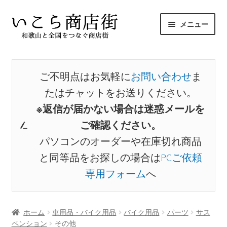
ナ
コ
メニュー
ビ
ン
ゲ
テ
サ
ホーム
ー
ン
ブ
シ
ツ
メ
ご不明点はお気軽に
お問い合わせ
ま
商品から探す
ョ
へ
ニ
たはチャットをお送りください。
ン
ス
ュ
サ
出店者から探す
へ
キ
※返信が届かない場合は迷惑メールを
ー
ブ
ス
ッ
ご確認ください。
を
メ
お気に入り
キ
プ
展
パソコンのオーダーや在庫切れ商品
ニ
ッ
開
ュ
と同等品をお探しの場合は
PCご依頼
プ
マイアカウント
ー
専用フォーム
へ
を
展
開
ホーム
車用品・バイク用品
バイク用品
パーツ
サス
ペンション
その他