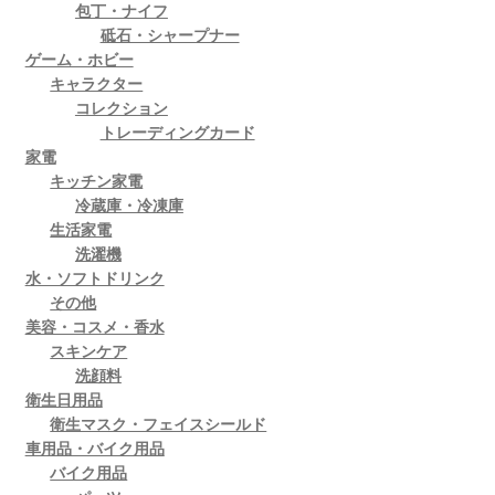
包丁・ナイフ
砥石・シャープナー
ゲーム・ホビー
キャラクター
コレクション
トレーディングカード
家電
キッチン家電
冷蔵庫・冷凍庫
生活家電
洗濯機
水・ソフトドリンク
その他
美容・コスメ・香水
スキンケア
洗顔料
衛生日用品
衛生マスク・フェイスシールド
車用品・バイク用品
バイク用品