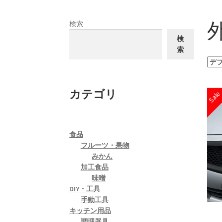
検索
検
索
カテゴリ
Sal
食品
フルーツ・果物
みかん
加工食品
味噌
DIY・工具
手動工具
キッチン用品
調理器具