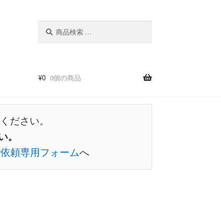
検
検
索
索
対
象:
¥
0
0個の商品
ください。
い。
ご依頼専用フォーム
へ