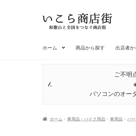
ナ
コ
ビ
ン
ゲ
テ
ー
ン
シ
ツ
ホーム
商品から探す
出店者か
ョ
へ
ン
ス
へ
キ
ご不明
ス
ッ
キ
プ
ッ
パソコンのオー
プ
ホーム
車用品・バイク用品
車用品
パー