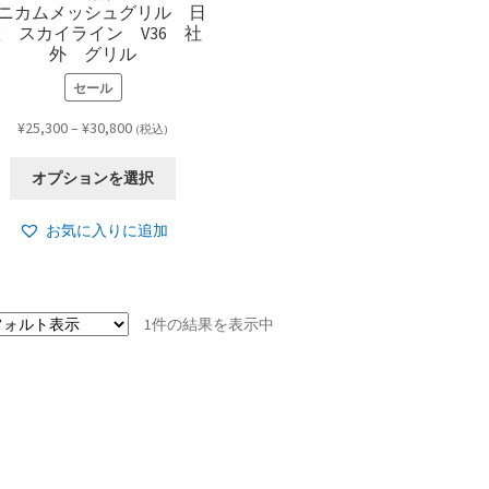
ニカムメッシュグリル 日
 スカイライン V36 社
外 グリル
セール
価
¥
25,300
–
¥
30,800
(税込)
格
こ
帯:
オプションを選択
の
¥25,300
商
–
お気に入りに追加
品
¥30,800
に
は
複
1件の結果を表示中
数
の
バ
リ
エ
ー
シ