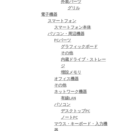
外装パーツ
グリル
電子機器
スマートフォン
スマートフォン本体
パソコン・周辺機器
PCパーツ
グラフィックボード
その他
内蔵ドライブ・ストレー
ジ
増設メモリ
オフィス機器
その他
ネットワーク機器
有線LAN
パソコン
デスクトップPC
ノートPC
マウス・キーボード・入力機
器