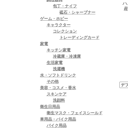
ハ
包丁・ナイフ
産
砥石・シャープナー
ゲーム・ホビー
キャラクター
コレクション
トレーディングカード
家電
キッチン家電
冷蔵庫・冷凍庫
生活家電
洗濯機
水・ソフトドリンク
その他
美容・コスメ・香水
スキンケア
洗顔料
衛生日用品
衛生マスク・フェイスシールド
車用品・バイク用品
バイク用品