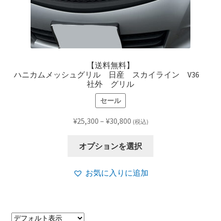
【送料無料】
ハニカムメッシュグリル 日産 スカイライン V36
社外 グリル
セール
価
¥
25,300
–
¥
30,800
(税込)
格
こ
帯:
オプションを選択
の
¥25,300
商
–
お気に入りに追加
品
¥30,800
に
は
複