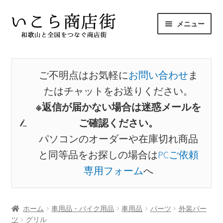
ナ
コ
メニュー
ビ
ン
ゲ
テ
サ
ホーム
ー
ン
ブ
シ
ツ
メ
ご不明点はお気軽に
お問い合わせ
ま
商品から探す
ョ
へ
ニ
たはチャットをお送りください。
ン
ス
ュ
サ
出店者から探す
へ
キ
※返信が届かない場合は迷惑メールを
ー
ブ
ス
ッ
ご確認ください。
を
メ
お気に入り
キ
プ
展
パソコンのオーダーや在庫切れ商品
ニ
ッ
開
ュ
と同等品をお探しの場合は
PCご依頼
プ
マイアカウント
ー
専用フォーム
へ
を
展
開
ホーム
車用品・バイク用品
車用品
パーツ
外装パー
ツ
グリル