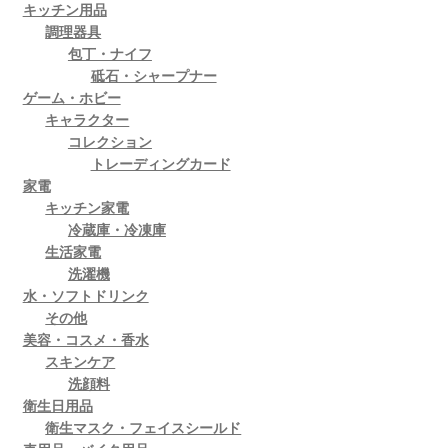
キッチン用品
ン
調理器具
は
包丁・ナイフ
商
砥石・シャープナー
品
ゲーム・ホビー
ペ
キャラクター
ー
コレクション
ジ
トレーディングカード
家電
か
キッチン家電
ら
冷蔵庫・冷凍庫
選
生活家電
択
洗濯機
で
水・ソフトドリンク
き
その他
ま
美容・コスメ・香水
スキンケア
す
洗顔料
衛生日用品
衛生マスク・フェイスシールド