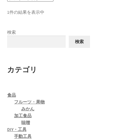
数
の
1件の結果を表示中
バ
リ
検索
エ
検索
ー
シ
ョ
ン
カテゴリ
が
あ
り
食品
ま
フルーツ・果物
す。
みかん
オ
加工食品
プ
味噌
シ
DIY・工具
手動工具
ョ