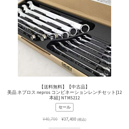
【送料無料】【中古品】
美品 ネプロス nepros コンビネーションレンチセット[12
本組] NTMS212
セール
元
現
¥
40,700
¥
37,400
(税込)
の
在