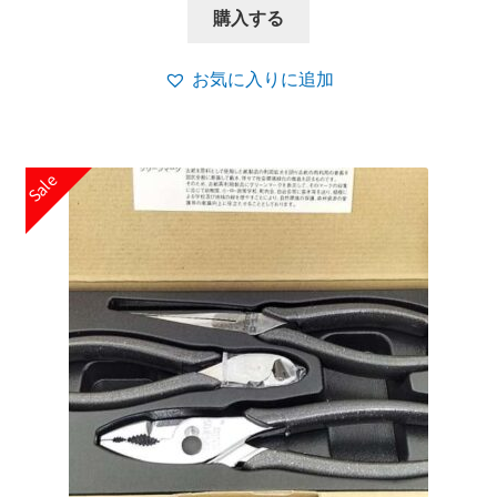
価
の
購入する
格
価
は
格
お気に入りに追加
¥40,700
は
で
¥37,400
し
で
Sale
た。
す。