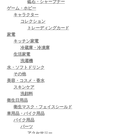
砥石・シャープナー
ゲーム・ホビー
キャラクター
コレクション
トレーディングカード
家電
キッチン家電
冷蔵庫・冷凍庫
生活家電
洗濯機
水・ソフトドリンク
その他
美容・コスメ・香水
スキンケア
洗顔料
衛生日用品
衛生マスク・フェイスシールド
車用品・バイク用品
バイク用品
パーツ
アクセサリー