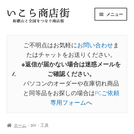
ナ
コ
メニュー
ビ
ン
ゲ
テ
サ
ホーム
ー
ン
ブ
シ
ツ
メ
ご不明点はお気軽に
お問い合わせ
ま
商品から探す
ョ
へ
ニ
たはチャットをお送りください。
ン
ス
ュ
サ
出店者から探す
へ
キ
※返信が届かない場合は迷惑メールを
ー
ブ
ス
ッ
ご確認ください。
を
メ
お気に入り
キ
プ
展
パソコンのオーダーや在庫切れ商品
ニ
ッ
開
ュ
と同等品をお探しの場合は
PCご依頼
プ
マイアカウント
ー
専用フォーム
へ
を
展
開
ホーム
DIY・工具