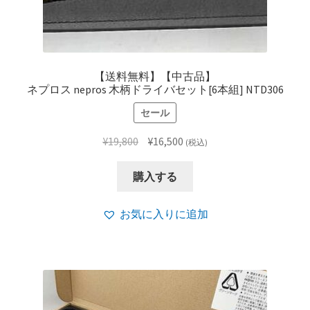
【送料無料】【中古品】
ネプロス nepros 木柄ドライバセット[6本組] NTD306
セール
元
現
¥
19,800
¥
16,500
(税込)
の
在
価
の
購入する
格
価
は
格
お気に入りに追加
¥19,800
は
で
¥16,500
し
で
た。
す。