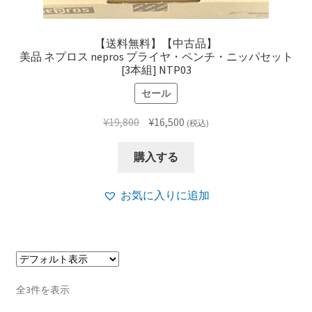
【送料無料】【中古品】
美品 ネプロス nepros プライヤ・ペンチ・ニッパセット
[3本組] NTP03
セール
元
現
¥
19,800
¥
16,500
(税込)
の
在
価
の
購入する
格
価
は
格
お気に入りに追加
¥19,800
は
で
¥16,500
し
で
た。
す。
全3件を表示