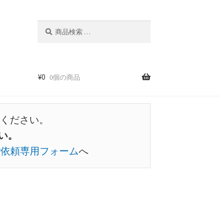
検
検
索
索
対
象:
¥
0
0個の商品
ください。
い。
ご依頼専用フォーム
へ