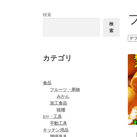
検索
検
索
カテゴリ
食品
フルーツ・果物
みかん
加工食品
味噌
DIY・工具
手動工具
キッチン用品
調理器具