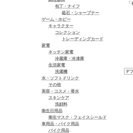
「
包丁・ナイフ
砥石・シャープナー
ゲーム・ホビー
キャラクター
コレクション
トレーディングカード
家電
キッチン家電
冷蔵庫・冷凍庫
生活家電
洗濯機
水・ソフトドリンク
その他
美容・コスメ・香水
スキンケア
洗顔料
衛生日用品
衛生マスク・フェイスシールド
車用品・バイク用品
バイク用品