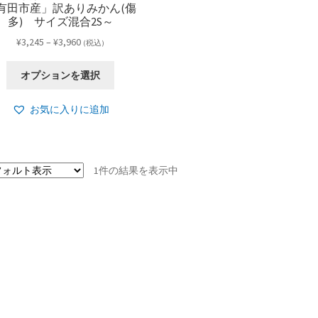
有田市産」訳ありみかん(傷
多) サイズ混合2S～
価
¥
3,245
–
¥
3,960
(税込)
格
こ
帯:
オプションを選択
の
¥3,245
商
–
お気に入りに追加
品
¥3,960
に
は
複
1件の結果を表示中
数
の
バ
リ
エ
ー
シ
ョ
ン