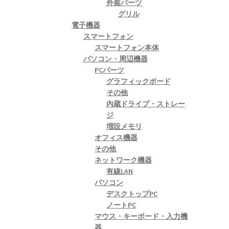
外装パーツ
グリル
電子機器
スマートフォン
スマートフォン本体
パソコン・周辺機器
PCパーツ
グラフィックボード
その他
内蔵ドライブ・ストレー
ジ
増設メモリ
オフィス機器
その他
ネットワーク機器
有線LAN
パソコン
デスクトップPC
ノートPC
マウス・キーボード・入力機
器