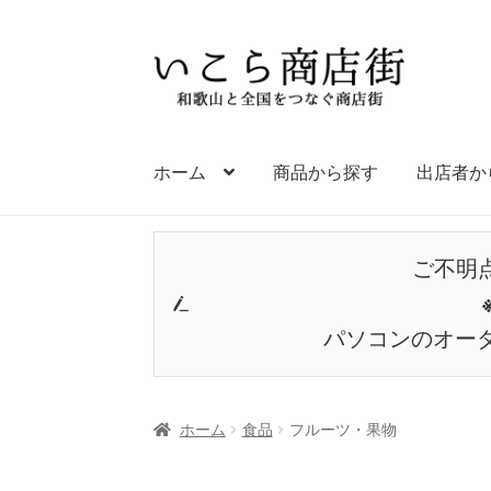
ナ
コ
ビ
ン
ゲ
テ
ー
ン
シ
ツ
ホーム
商品から探す
出店者か
ョ
へ
ン
ス
へ
キ
ご不明
ス
ッ
キ
プ
ッ
パソコンのオー
プ
ホーム
食品
フルーツ・果物