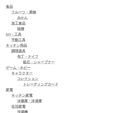
食品
フルーツ・果物
みかん
加工食品
味噌
DIY・工具
手動工具
キッチン用品
調理器具
包丁・ナイフ
砥石・シャープナー
ゲーム・ホビー
キャラクター
コレクション
トレーディングカード
家電
キッチン家電
冷蔵庫・冷凍庫
生活家電
洗濯機