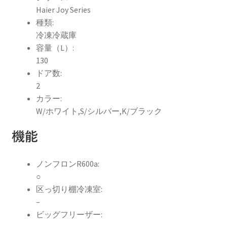
Haier Joy Series
種類:
冷凍冷蔵庫
容量（L）:
130
ドア数:
2
カラー:
W/ホワイト,S/シルバー,K/ブラック
機能
ノンフロンR600a:
○
区っ切り棚冷凍室:
–
ビッグフリーザー: