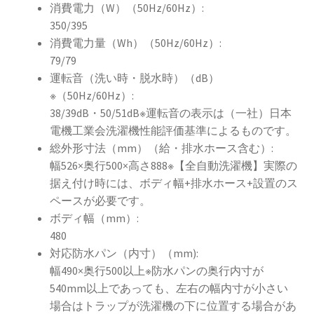
消費電力（W）（50Hz/60Hz）:
350/395
消費電力量（Wh）（50Hz/60Hz）:
79/79
運転音（洗い時・脱水時）（dB）
※（50Hz/60Hz）:
38/39dB・50/51dB※運転音の表示は（一社）日本
電機工業会洗濯機性能評価基準によるものです。
総外形寸法（mm）（給・排水ホース含む）:
幅526×奥行500×高さ888※【全自動洗濯機】実際の
据え付け時には、ボディ幅+排水ホース+設置のス
ペースが必要です。
ボディ幅（mm）:
480
対応防水パン（内寸）（mm):
幅490×奥行500以上※防水パンの奥行内寸が
540mm以上であっても、左右の幅内寸が小さい
場合はトラップが洗濯機の下に位置する場合があ