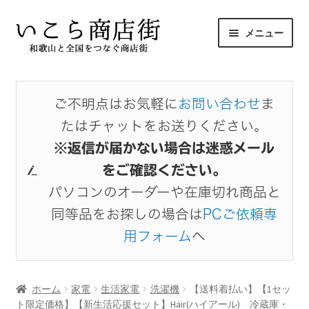
ナ
コ
メニュー
ビ
ン
ゲ
テ
サ
ホーム
ー
ン
ブ
シ
ツ
メ
ご不明点はお気軽に
お問い合わせ
ま
商品から探す
ョ
へ
ニ
たはチャットをお送りください。
ン
ス
ュ
サ
出店者から探す
へ
キ
※返信が届かない場合は迷惑メール
ー
ブ
ス
ッ
を
をご確認ください。
メ
お気に入り
キ
プ
展
ニ
パソコンのオーダーや在庫切れ商品と
ッ
開
ュ
同等品をお探しの場合は
PCご依頼専
プ
マイアカウント
ー
用フォーム
へ
を
展
開
ホーム
家電
生活家電
洗濯機
【送料着払い】【1セッ
ト限定価格】【新生活応援セット】Hair(ハイアール) 冷蔵庫・