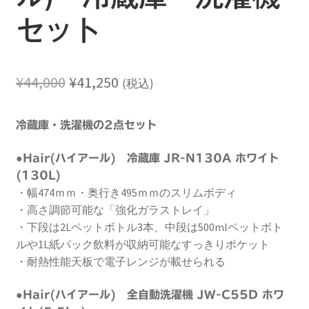
セット
元
現
¥
44,000
¥
41,250
(税込)
の
在
冷蔵庫・洗濯機の2点セット
価
の
格
価
●
Hair(ハイアール) 冷蔵庫 JR-N130A ホワイト
(130L)
は
格
・幅474ｍｍ・奥行き495ｍｍのスリムボディ
¥44,000
は
・高さ調節可能な「強化ガラストレイ」
・下段は2Lペットボトル3本、中段は500mlペットボト
で
¥41,250
ルや1L紙パック飲料が収納可能なすっきりポケット
し
で
・耐熱性能天板で電子レンジが載せられる
た。
す。
●
Hair(ハイアール)
全自動洗濯機 JW-C55D ホワ