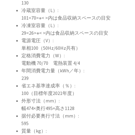
130
冷蔵室容量（L）:
101<70>※< >内は食品収納スペースの目安
冷凍室容量（L）:
29<26>※< >内は食品収納スペースの目安
電源電圧（V）:
単相100（50Hz/60Hz共有）
定格消費電力（W）:
電動機 70/70 電熱装置 4/4
年間消費電力量（kWh／年）:
239
省エネ基準達成率（％）:
100（目標年度2021年度）
外形寸法（mm）:
幅474×奥行495×高さ1128
据付必要奥行寸法（mm）:
595
質量（kg）: