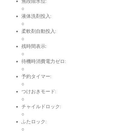
無段階水位:
○
液体洗剤投入:
○
柔軟剤自動投入:
○
残時間表示:
○
待機時消費電力ゼロ:
○
予約タイマー:
○
つけおきモード:
○
チャイルドロック:
○
ふたロック:
○