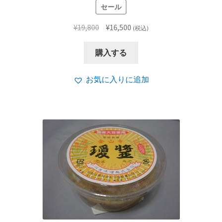
セール
元
現
¥
19,800
¥
16,500
(税込)
の
在
価
の
購入する
格
価
は
格
お気に入りに追加
¥19,800
は
で
¥16,500
し
で
た。
す。