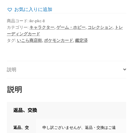
で
¥40,700
お気に入りに追加
し
で
商品コード:
ikr-pkc-8
た。
す。
カテゴリー:
キャラクター
,
ゲーム・ホビー
,
コレクション
,
トレ
ーディングカード
タグ:
いこら商店街
,
ポケモンカード
,
鑑定済
説明
説明
返品、交換
返品、交
申し訳ございませんが、返品・交換はご遠