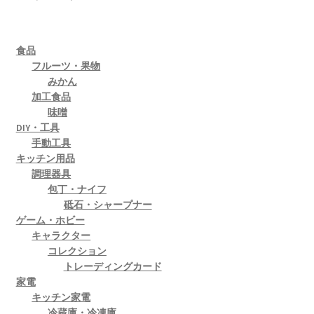
食品
フルーツ・果物
みかん
加工食品
味噌
DIY・工具
手動工具
キッチン用品
調理器具
包丁・ナイフ
砥石・シャープナー
ゲーム・ホビー
キャラクター
コレクション
トレーディングカード
家電
キッチン家電
冷蔵庫・冷凍庫