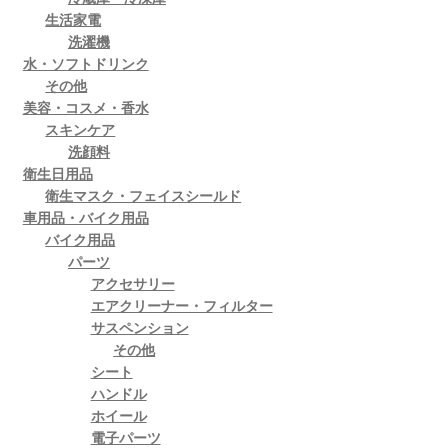
生活家電
洗濯機
水・ソフトドリンク
その他
美容・コスメ・香水
スキンケア
洗顔料
衛生日用品
衛生マスク・フェイスシールド
車用品・バイク用品
バイク用品
パーツ
アクセサリー
エアクリーナー・フィルター
サスペンション
その他
シート
ハンドル
ホイール
電子パーツ