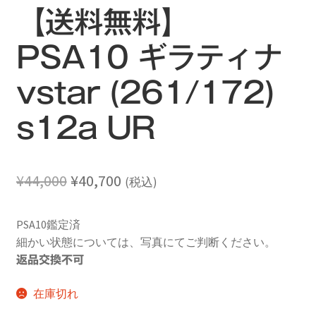
【送料無料】
PSA10 ギラティナ
vstar (261/172)
s12a UR
元
現
¥
44,000
¥
40,700
(税込)
の
在
PSA10鑑定済
価
の
細かい状態については、写真にてご判断ください。
格
価
返品交換不可
は
格
在庫切れ
¥44,000
は