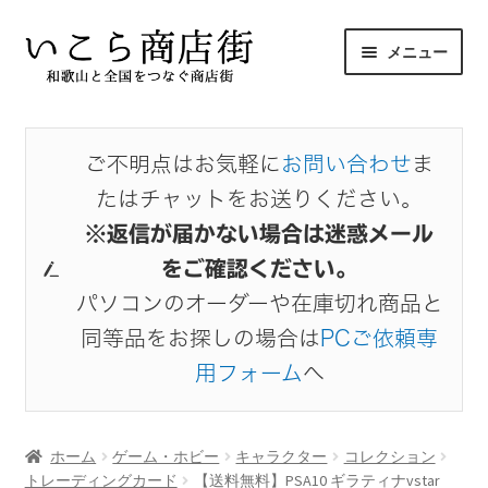
ナ
コ
メニュー
ビ
ン
ゲ
テ
サ
ホーム
ー
ン
ブ
シ
ツ
メ
ご不明点はお気軽に
お問い合わせ
ま
商品から探す
ョ
へ
ニ
たはチャットをお送りください。
ン
ス
ュ
サ
出店者から探す
へ
キ
※返信が届かない場合は迷惑メール
ー
ブ
ス
ッ
を
をご確認ください。
メ
お気に入り
キ
プ
展
ニ
パソコンのオーダーや在庫切れ商品と
ッ
開
ュ
同等品をお探しの場合は
PCご依頼専
プ
マイアカウント
ー
用フォーム
へ
を
展
開
ホーム
ゲーム・ホビー
キャラクター
コレクション
トレーディングカード
【送料無料】PSA10 ギラティナvstar