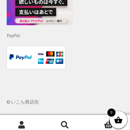
PayPal
© いこら商店街
0
0
検
検